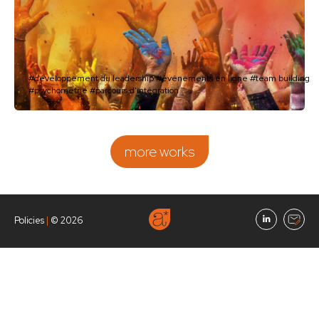
#développement du leadership
#événements en ligne
#team building
#psychométrie
#parcours d'intégration
more works
Policies
|
© 2026