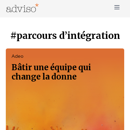
Skip
to
content
adviso*
Change is good*
#parcours d’intégration
Adeo
Bâtir une équipe qui
change la donne