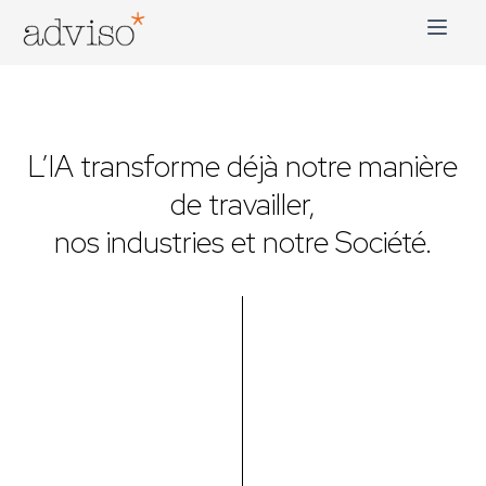
Skip
to
content
adviso*
Change is good*
L’IA transforme déjà notre manière
de travailler,
nos industries et notre Société.