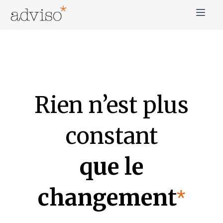
Skip
to
content
adviso*
Change is good*
Rien n’est plus
constant
que le
changement
*