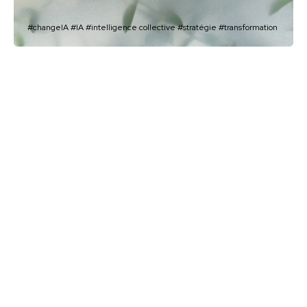
#changeIA
#IA
#intelligence collective
#stratégie
#transformation
Grand groupe international de défense
Intégrer la sécurité dès la
conception des projets