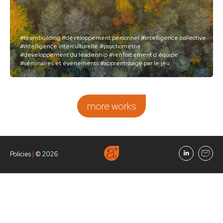
#teambuilding
#développement personnel
#intelligence collective
#intelligence interculturelle
#psychométrie
#développement du leadership
#renforcement d'équipe
#séminaires et événements
#apprentissage par le jeu
more works
Policies
|
© 2026