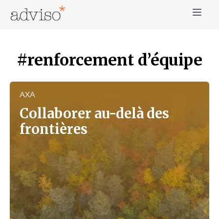
Skip
to
content
adviso*
Change is good*
#renforcement d’équipe
AXA
Collaborer au-delà des
frontières