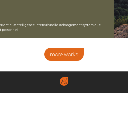
rientiel
#intelligence interculturelle
#changement systémique
 personnel
more works