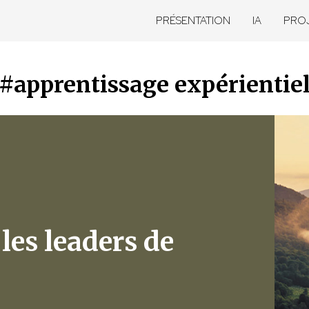
PRÉSENTATION
IA
PRO
#apprentissage expérientie
 les leaders de