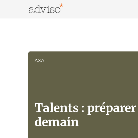
Skip
to
content
adviso*
Change is good*
AXA
Talents : préparer
demain