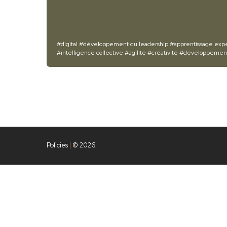
#digital
#développement du leadership
#apprentissage expé
#intelligence collective
#agilité
#créativité
#développement
Policies
|
© 2026