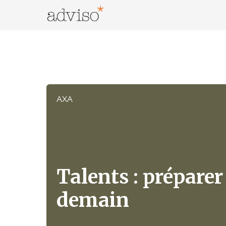
Skip
to
content
adviso*
Change is good*
AXA
Talents : préparer
demain