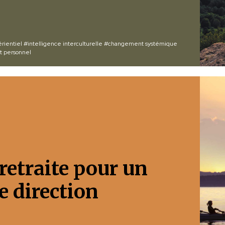
rientiel
#intelligence interculturelle
#changement systémique
 personnel
 retraite pour un
 direction