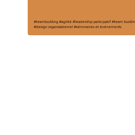
#teambuilding
#agilité
#leadership participatif
#team buidli
#design organisationnel
#séminaires et événements
Leroy Merlin
De la stratégie à 
l’intelligence coll