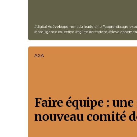
#digital
#développement du leadership
#apprentissage expé
#intelligence collective
#agilité
#créativité
#développement
AXA
Faire équipe : une
nouveau comité de