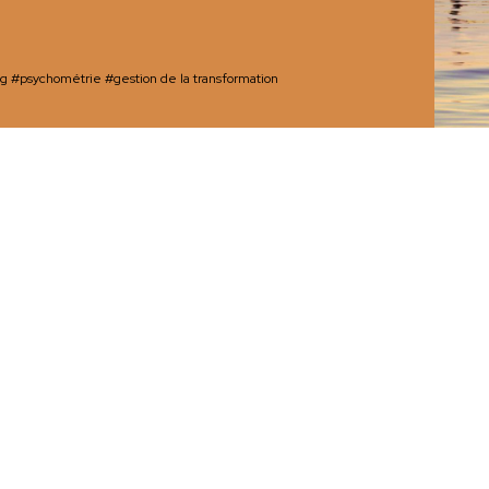
ng
#psychométrie
#gestion de la transformation
l’exécution grâce à
ective