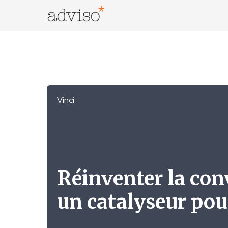
Skip
to
content
adviso*
Change is good*
Vinci
Réinventer la con
un catalyseur pou