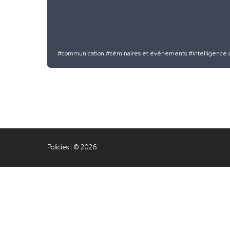
#communication
#séminaires et événements
#intelligence 
Policies
|
© 2026