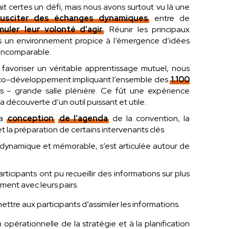
t certes un défi, mais nous avons surtout vu là une
usciter des échanges dynamiques
entre de
muler leur volonté d’agir
. Réunir les principaux
s un environnement propice à l’émergence d’idées
 incomparable.
avoriser un véritable apprentissage mutuel, nous
 co-développement impliquant l’ensemble des
1.100
rès – grande salle plénière. Ce fût une expérience
 découverte d’un outil puissant et utile.
la
conception
de l’agenda
de la convention, la
t la préparation de certains intervenants clés.
s dynamique et mémorable, s’est articulée autour de
ticipants ont pu recueillir des informations sur plus
ment avec leurs pairs.
tre aux participants d’assimiler les informations.
opérationnelle de la stratégie et à la planification