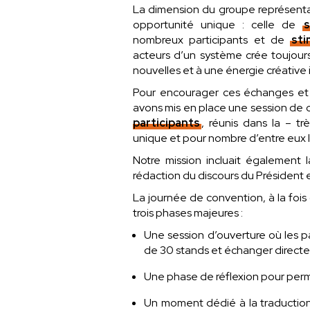
La dimension du groupe représentai
opportunité unique : celle de
s
nombreux participants et de
sti
acteurs d’un système crée toujour
nouvelles et à une énergie créative
Pour encourager ces échanges et f
avons mis en place une session de
participants
, réunis dans la – t
unique et pour nombre d’entre eux la
Notre mission incluait également 
rédaction du discours du Président e
La journée de convention, à la foi
trois phases majeures :
Une session d’ouverture où les par
de 30 stands et échanger directe
Une phase de réflexion pour permet
Un moment dédié à la traduction 