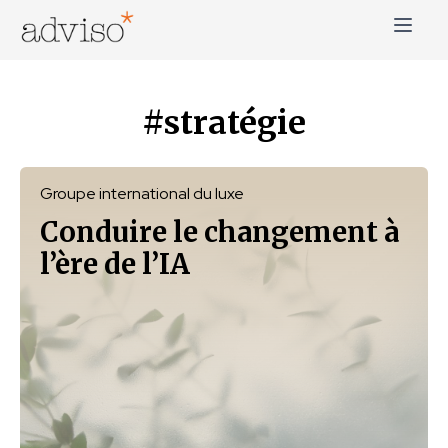
Skip
to
content
adviso*
Change is good*
#stratégie
Groupe international du luxe
Conduire le changement à
l’ère de l’IA