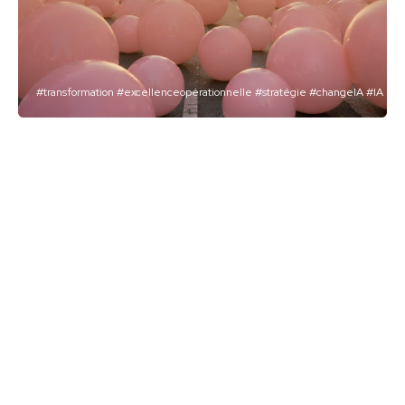
#transformation
#excellenceopérationnelle
#stratégie
#changeIA
#IA
Vinci
Créer une communauté de
« changemakers »