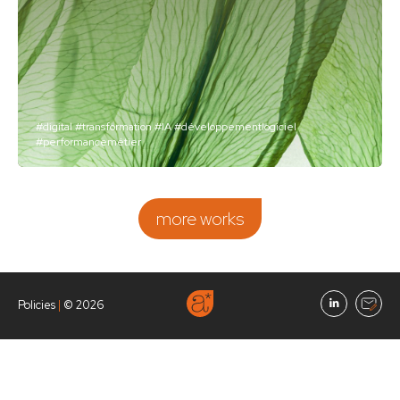
#digital
#transformation
#IA
#développementlogiciel
#performancemétier
more works
Policies
|
© 2026