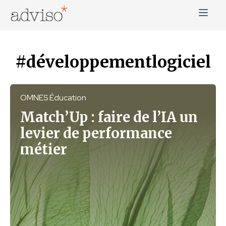
Skip
to
content
adviso*
Change is good*
#développementlogiciel
OMNES Éducation
Match’Up : faire de l’IA un
levier de performance
métier