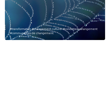
#transformation
#changement culturel
#conduiteduchangement
#communautés de changement
Grand acteur français du retail
Révéler la performance
réelle de la chaîne paie