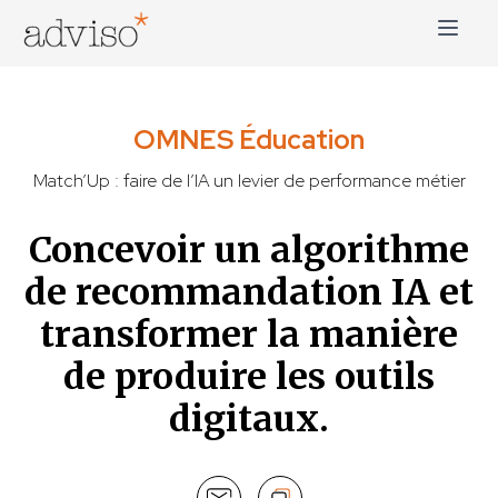
Skip
to
content
adviso*
Change is good*
OMNES Éducation
Match’Up : faire de l’IA un levier de performance métier
Concevoir un algorithme
de recommandation IA et
transformer la manière
de produire les outils
digitaux.