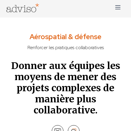
Skip
to
content
adviso*
Change is good*
Aérospatial & défense
Renforcer les pratiques collaboratives
Donner aux équipes les
moyens de mener des
projets complexes de
manière plus
collaborative.