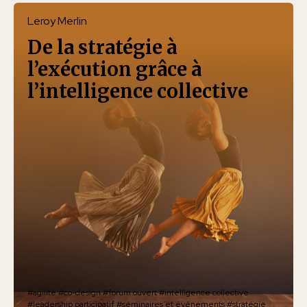
Leroy Merlin
De la stratégie à
l’exécution grâce à
l’intelligence collective
#agilité
#co-design
#forum ouvert
#intelligence collective
#leadership participatif
#séminaires et événements
#stratégie